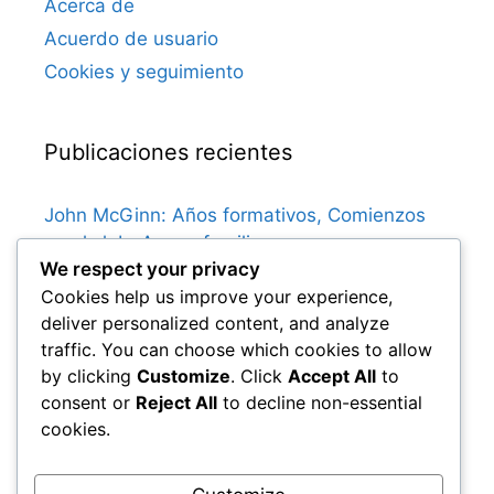
Acerca de
Acuerdo de usuario
Cookies y seguimiento
Publicaciones recientes
John McGinn: Años formativos, Comienzos
en el club, Apoyo familiar
We respect your privacy
James McFadden: Partidos memorables,
Cookies help us improve your experience,
Goles clave, Momentos destacados de la
deliver personalized content, and analyze
carrera
traffic. You can choose which cookies to allow
Ally McCoist: Récords de goles, Logros en el
by clicking
Customize
. Click
Accept All
to
club, Carrera internacional
consent or
Reject All
to decline non-essential
Kenny Dalglish: Influencia en el fútbol
cookies.
escocés, Legado cultural, Impacto en la
juventud