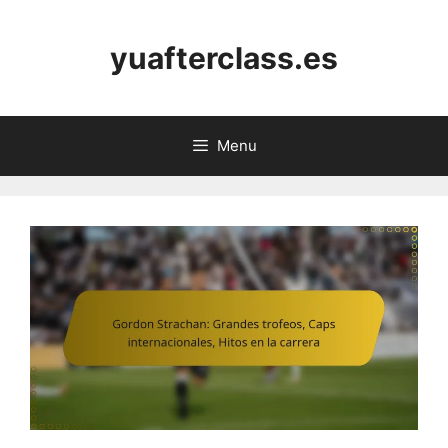
Skip
to
yuafterclass.es
content
Menu