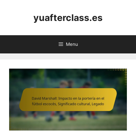
Skip
to
yuafterclass.es
content
Menu